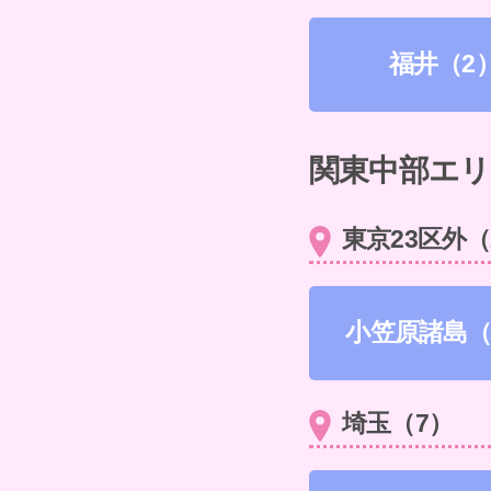
福井（2
関東中部エリ
東京23区外（
小笠原諸島（
埼玉（7）