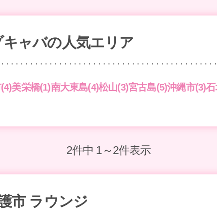
ゾキャバの人気エリア
4)
美栄橋(1)
南大東島(4)
松山(3)
宮古島(5)
沖縄市(3)
石
2件中 1～2件表示
名護市 ラウンジ