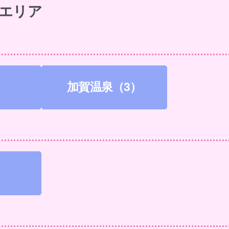
エリア
）
加賀温泉（3）
）