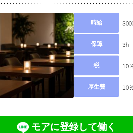
時給
30
保障
3h
税
10
厚生費
10
モアに登録して働く