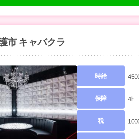
名護市 キャバクラ
時給
45
保障
4h
税
10