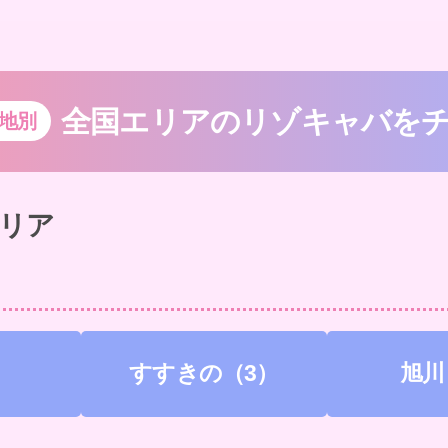
全国エリアのリゾキャバを
地別
リア
）
すすきの（3）
旭川