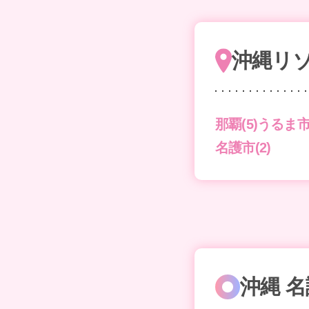
沖縄リ
那覇(5)
うるま市(
名護市(2)
沖縄 