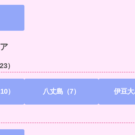
）
ア
23）
10）
八丈島（7）
伊豆大