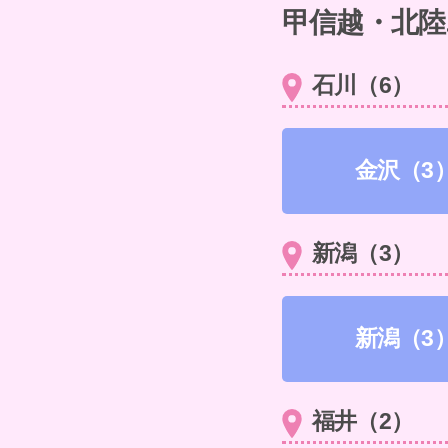
甲信越・北陸
石川（6）
金沢（3
新潟（3）
新潟（3
福井（2）