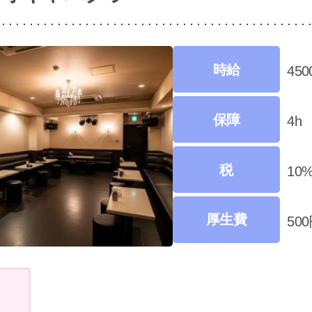
時給
45
保障
4h
税
10
厚生費
50