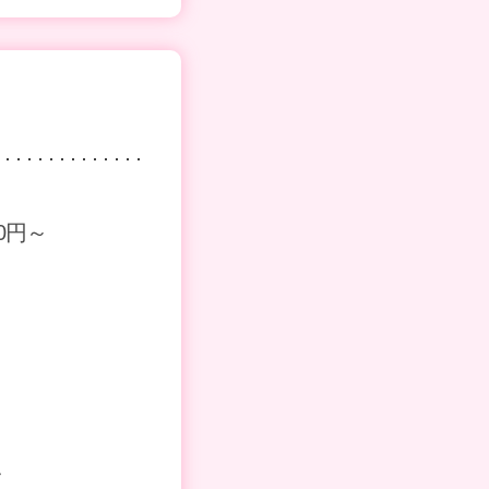
00円～
し