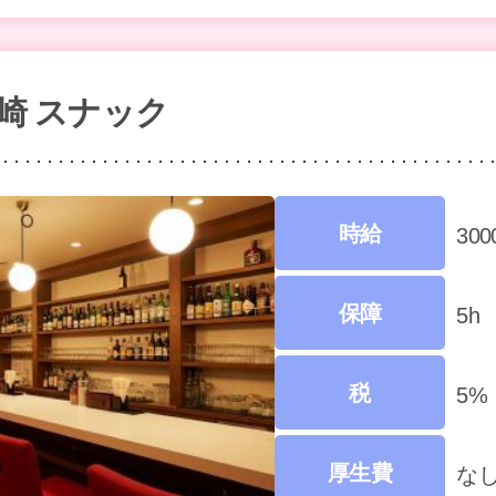
宮崎 スナック
時給
30
保障
5h
税
5%
厚生費
な