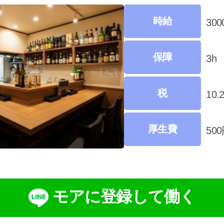
時給
30
保障
3h
税
10.
厚生費
50
モアに登録して働く