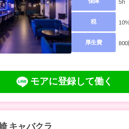
保障
5h
税
10
厚生費
80
モアに登録して働く
宮崎 キャバクラ